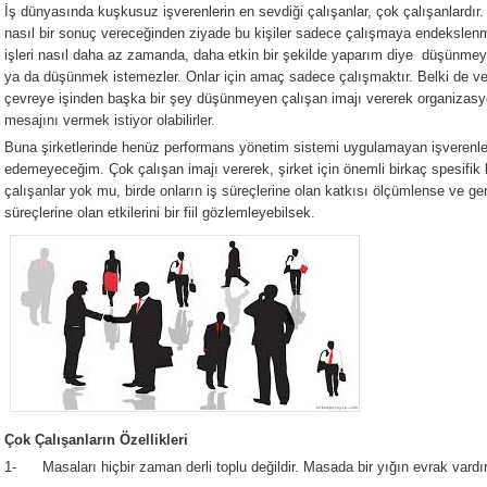
İş dünyasında kuşkusuz işverenlerin en sevdiği çalışanlar, çok çalışanlardır. 
nasıl bir sonuç vereceğinden ziyade bu kişiler sadece çalışmaya endekslenm
işleri nasıl daha az zamanda, daha etkin bir şekilde yaparım diye düşünme
ya da düşünmek istemezler. Onlar için amaç sadece çalışmaktır. Belki de veri
çevreye işinden başka bir şey düşünmeyen çalışan imajı vererek organizasyo
mesajını vermek istiyor olabilirler.
Buna şirketlerinde henüz performans yönetim sistemi uygulamayan işverenl
edemeyeceğim. Çok çalışan imajı vererek, şirket için önemli birkaç spesifik 
çalışanlar yok mu, birde onların iş süreçlerine olan katkısı ölçümlense ve ger
süreçlerine olan etkilerini bir fiil gözlemleyebilsek.
Çok Çalışanların Özellikleri
1- Masaları hiçbir zaman derli toplu değildir. Masada bir yığın evrak vardır