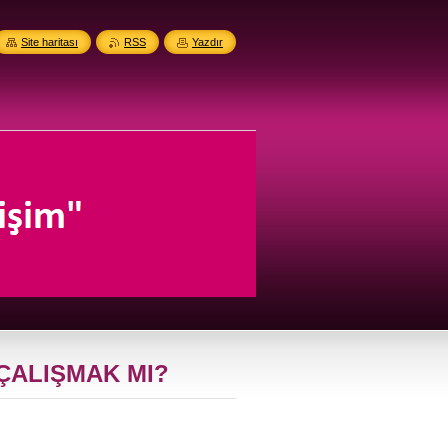
Site haritası
RSS
Yazdır
ÇALIŞMAK MI?