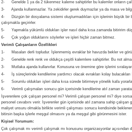
2- Genelde 1 ya da 2 tükenmez kaleme sahiptirler bu kalemler onların çalış
3- Ajanda kullanmazlar. Ya zekidirler gerek duymazlar ya da masa ve bilgisay
4- Düzgün bir dosyalama sistemi oluşturmadıkları için işlerinin büyük bir
çalışmakla geçirirler.
5- Yapmakla yükümlü oldukları işler nasıl daha kısa zamanda bitiririm düşü
6- Çok yoğun olduklarını söylerler ve işleri hiçbir zaman bitmez.
Verimli Çalışanların Özellikleri
1- Masaları derli topludur. İşlenmemiş evraklar bir havuzda bekler ve görünt
2- Genelde renk renk ve oldukça çeşitli kalemlere sahiptirler. Bu not alma b
3- Mutlaka ajanda kullanırlar. Konusuna ve önemine göre işlerini sıralayara
4- İş süreçlerinde kendilerine yardımcı olacak evrakları kolay bulacakları b
5- Sorumlu oldukları işleri daha kısa sürede bitirmeye yönelik kafa yorarla
6- Verimli çalışmaları sonucu gün içerisinde kendilerine atıl zaman yaratabi
İşverenlere çok çalışan personel mi? Verimli çalışan personel mi? diye sors
personel cevabını verir. İşverenler gün içerisinde atıl zamana sahip çalışan 
maliyet unsuru olmakla birlikte verimli çalışması sonucu kendisinde beklenen 
bitirsin başka işlerle meşgul olmasını ya da meşgul gibi görünmesini ister.
Kişisel Yorumum:
Çok çalışmak mı verimli çalışmak mı konusunu organizasyonlar açısından d