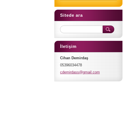
Sitede ara
İletişim
Cihan Demirdaş
05396034478
cdemirda
ss@gmail
.com