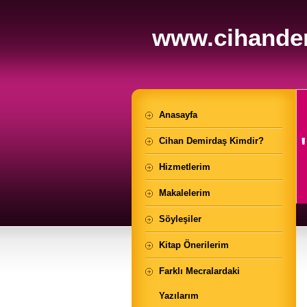
www.cihande
Anasayfa
Cihan Demirdaş Kimdir?
Hizmetlerim
Makalelerim
Söyleşiler
Kitap Önerilerim
Farklı Mecralardaki
Yazılarım