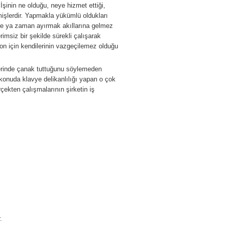
İşinin ne olduğu, neye hizmet ettiği,
işlerdir. Yapmakla yükümlü oldukları
ye ya zaman ayırmak akıllarına gelmez
msiz bir şekilde sürekli çalışarak
n için kendilerinin vazgeçilemez olduğu
erinde çanak tuttuğunu söylemeden
konuda klavye delikanlılığı yapan o çok
çekten çalışmalarının şirketin iş
.