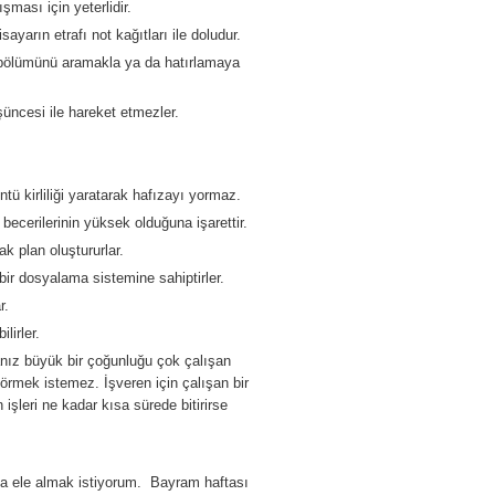
ması için yeterlidir.
arın etrafı not kağıtları ile doludur.
 bölümünü aramakla ya da hatırlamaya
ncesi ile hareket etmezler.
ü kirliliği yaratarak hafızayı yormaz.
ecerilerinin yüksek olduğuna işarettir.
k plan oluştururlar.
ir dosyalama sistemine sahiptirler.
r.
lirler.
anız büyük bir çoğunluğu çok çalışan
görmek istemez. İşveren için çalışan bir
işleri ne kadar kısa sürede bitirirse
a ele almak istiyorum. Bayram haftası