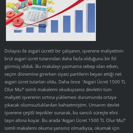
Dolayısı ile asgari ücretli bir çalışanın, işverene maliyetinin
brüt asgari ücret tutarından daha fazla olduğunu bir fiil
görmüş olduk. Bu makaleyi yazmama sebep olan etken,
seçim dönemine girerken siyasi partilerin beyan ettiği net
asgari ücret tutarları oldu. Daha önce ‘Asgari Ücret 1500 TL
Olur Mu?’ isimli makalemi okuduysanız devletin tüm
maliyeti işverenin sırtına yüklemesi durumunda ortaya
çıkacak olumsuzluklardan bahsetmiştim. Umarım devlet
işverene çeşitli teşvikler sunarak, bu sancılı süreçte elini
taşın altına koyar. Bu arada ‘Asgari Ücret 1500 TL Olur Mu?’
isimli makalemi okuma şansınız olmadıysa, okumak için