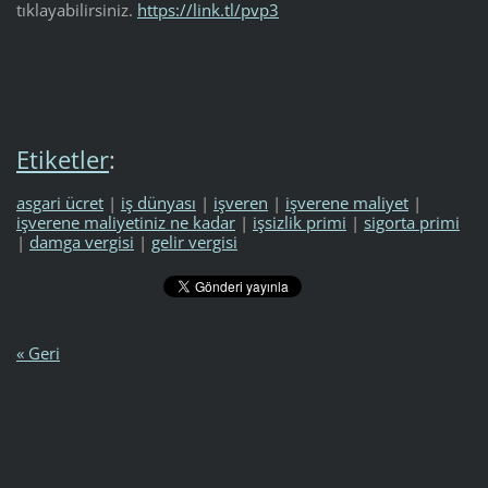
tıklayabilirsiniz.
https://link.tl/pvp3
Etiketler
:
asgari ücret
|
iş dünyası
|
işveren
|
işverene maliyet
|
işverene maliyetiniz ne kadar
|
işsizlik primi
|
sigorta primi
|
damga vergisi
|
gelir vergisi
« Geri