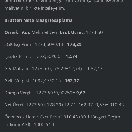
bunu bir örnek üzerinden görelim ve bir çalışanın işverene
maliyetini birlikte inceleyelim.
Brütten Nete Maaş Hesaplama
Örnek: Adı:
Mehmet Cem
Brüt Ücret:
1273,50
SGK İşçi Primi: 1273,50*0.14=
178,29
İşsizlik Primi: 1273,50*0.01=
12.74
G.V Matrahı: 1273.50-(178.29+12,74)= 1082,47
Gelir Vergisi: 1082,47*0,15=
162,37
Damga Vergisi: 1273.50*0,00759=
9,67
Net Ücret: 1273,50-( 178.29+12,74+162,37+9,67)= 910,43
Ödenecek Ücret: (Net ücret ) 910.43+90.11(Asgari Geçim
İndirimi-AGİ) =1000.54 TL